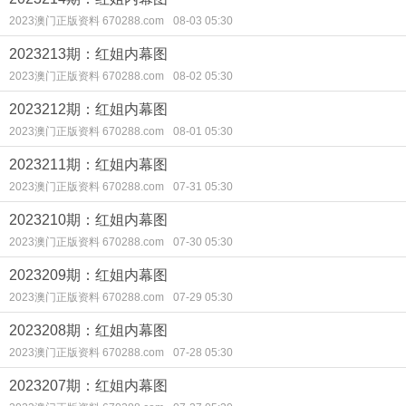
2023澳门正版资料 670288.com
08-03 05:30
2023213期：红姐内幕图
2023澳门正版资料 670288.com
08-02 05:30
2023212期：红姐内幕图
2023澳门正版资料 670288.com
08-01 05:30
2023211期：红姐内幕图
2023澳门正版资料 670288.com
07-31 05:30
2023210期：红姐内幕图
2023澳门正版资料 670288.com
07-30 05:30
2023209期：红姐内幕图
2023澳门正版资料 670288.com
07-29 05:30
2023208期：红姐内幕图
2023澳门正版资料 670288.com
07-28 05:30
2023207期：红姐内幕图