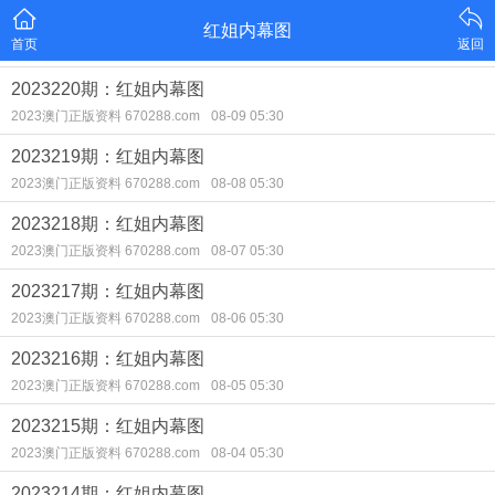
红姐内幕图
首页
返回
2023220期：红姐内幕图
2023澳门正版资料 670288.com
08-09 05:30
2023219期：红姐内幕图
2023澳门正版资料 670288.com
08-08 05:30
2023218期：红姐内幕图
2023澳门正版资料 670288.com
08-07 05:30
2023217期：红姐内幕图
2023澳门正版资料 670288.com
08-06 05:30
2023216期：红姐内幕图
2023澳门正版资料 670288.com
08-05 05:30
2023215期：红姐内幕图
2023澳门正版资料 670288.com
08-04 05:30
2023214期：红姐内幕图