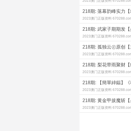
2023澳门正版资料 670288.co
218期: 落幕韵峰实力
2023澳门正版资料 670288.co
218期: 武家子期期发
2023澳门正版资料 670288.co
218期: 孤独云㊣原创
2023澳门正版资料 670288.co
218期: 梨花带雨聚财
2023澳门正版资料 670288.co
218期: 【簡單緈鍢】
2023澳门正版资料 670288.co
218期: 黄金甲拔魔斩
2023澳门正版资料 670288.co