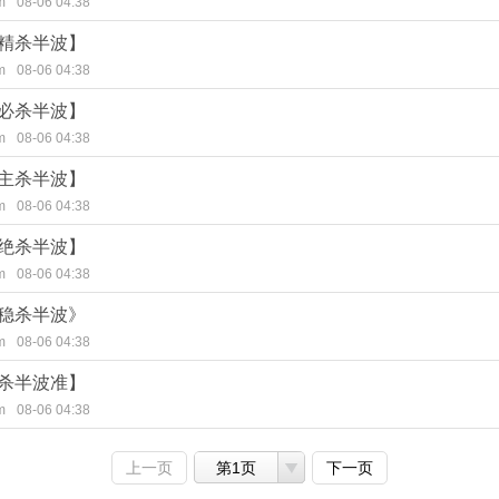
m
08-06 04:38
【精杀半波】
m
08-06 04:38
【必杀半波】
m
08-06 04:38
【主杀半波】
m
08-06 04:38
【绝杀半波】
m
08-06 04:38
《稳杀半波》
m
08-06 04:38
【杀半波准】
m
08-06 04:38
上一页
第1页
下一页