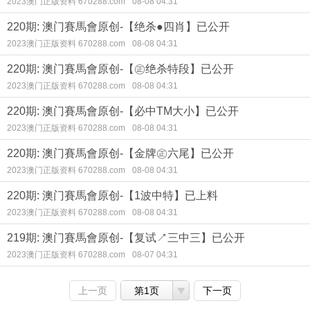
2023澳门正版资料 670288.com
08-08 04:31
220期: 澳门賽馬會原创-【绝杀●四肖】已公开
2023澳门正版资料 670288.com
08-08 04:31
220期: 澳门賽馬會原创-【㊣绝杀特段】已公开
2023澳门正版资料 670288.com
08-08 04:31
220期: 澳门賽馬會原创-【必中TM大小】已公开
2023澳门正版资料 670288.com
08-08 04:31
220期: 澳门賽馬會原创-【金牌㊣六尾】已公开
2023澳门正版资料 670288.com
08-08 04:31
220期: 澳门賽馬會原创-【1波中特】已上料
2023澳门正版资料 670288.com
08-08 04:31
219期: 澳门賽馬會原创-【复试↗三中三】已公开
2023澳门正版资料 670288.com
08-07 04:31
上一页
第1页
下一页