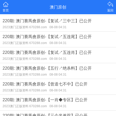
澳门原创
首页
返回
220期: 澳门賽馬會原创-【复试↗三中三】已公开
2023澳门正版资料 670288.com
08-08 04:31
220期: 澳门賽馬會原创-【复试↗五连尾】已公开
2023澳门正版资料 670288.com
08-08 04:31
220期: 澳门賽馬會原创-【复试↗五连肖】已公开
2023澳门正版资料 670288.com
08-08 04:31
220期: 澳门賽馬會原创-【五行↗绝杀料】已公开
2023澳门正版资料 670288.com
08-08 04:31
220期: 澳门賽馬會原创-【曾道七不中】已公开
2023澳门正版资料 670288.com
08-08 04:31
220期: 澳门賽馬會原创-【一肖◆专区】已公开
2023澳门正版资料 670288.com
08-08 04:31
220期: 澳门賽馬會原创-【三个半单双】已公开