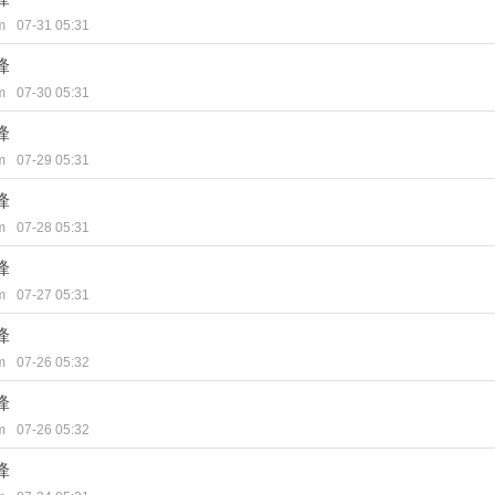
m
07-31 05:31
锋
m
07-30 05:31
锋
m
07-29 05:31
锋
m
07-28 05:31
锋
m
07-27 05:31
锋
m
07-26 05:32
锋
m
07-26 05:32
锋