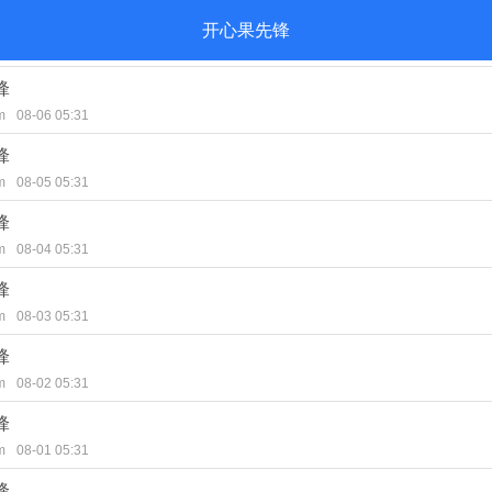
开心果先锋
锋
m
08-06 05:31
锋
m
08-05 05:31
锋
m
08-04 05:31
锋
m
08-03 05:31
锋
m
08-02 05:31
锋
m
08-01 05:31
锋