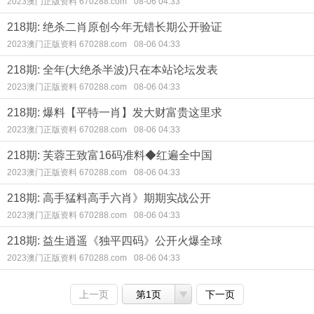
2023澳门正版资料 670288.com
08-06 04:33
218期: 绝杀二肖原创今年无错长期公开验证
2023澳门正版资料 670288.com
08-06 04:33
218期: 全年(大绝杀半波)只在本站论坛发表
2023澳门正版资料 670288.com
08-06 04:33
218期: 爆料【平特一肖】发大财富贵这里求
2023澳门正版资料 670288.com
08-06 04:33
218期: 芙蓉王致富16码准料◆红遍全中国
2023澳门正版资料 670288.com
08-06 04:33
218期: 高手猛料高手六肖》期期实战公开
2023澳门正版资料 670288.com
08-06 04:33
218期: 益生逍遥《独平四码》公开火爆全球
2023澳门正版资料 670288.com
08-06 04:33
上一页
第1页
下一页