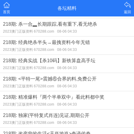
各坛精料
首页
返回
218期: 杀一合▂长期跟踪,看有重下,看无绝杀
2023澳门正版资料 670288.com
08-06 04:33
218期: 经典绝杀半头→最拽资料今年无错
2023澳门正版资料 670288.com
08-06 04:33
218期: 经典实战【杀10码】新铁算盘高手坛
2023澳门正版资料 670288.com
08-06 04:33
218期: <平特一尾>震撼⑥合界的料,免费公开
2023澳门正版资料 670288.com
08-06 04:33
218期: 精准爆料『两个半单双中』看此料都中奖
2023澳门正版资料 670288.com
08-06 04:33
218期: 独家(平特复式肖连)见证,期期公开
2023澳门正版资料 670288.com
08-06 04:33
218期: 改变您的生活<天肖地肖>奇迹传奇