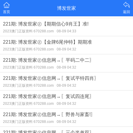
博发世家
首页
返回
221期: 博发世家㊣【期期信心9肖王】准!
2023澳门正版资料 670288.com
08-09 04:33
221期: 博发世家㊣【金牌6尾仲特】期期准
2023澳门正版资料 670288.com
08-09 04:32
221期: 博发世家㊣信息网→〖平码二中二〗
2023澳门正版资料 670288.com
08-09 04:32
221期: 博发世家㊣信息网→〖复试平特四肖〗
2023澳门正版资料 670288.com
08-09 04:32
221期: 博发世家㊣信息网→〖复试四连尾〗
2023澳门正版资料 670288.com
08-09 04:32
221期: 博发世家㊣信息网→〖野兽与家畜!〗
2023澳门正版资料 670288.com
08-09 04:32
221期: 博发世家㊣信息网→〖三个半单双〗