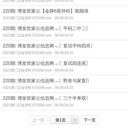
2023澳门正版资料 670288.com
08-08 04:32
220期: 博发世家㊣【金牌6尾仲特】期期准
2023澳门正版资料 670288.com
08-08 04:32
220期: 博发世家㊣信息网→〖平码二中二〗
2023澳门正版资料 670288.com
08-08 04:32
220期: 博发世家㊣信息网→〖复试平特四肖〗
2023澳门正版资料 670288.com
08-08 04:32
220期: 博发世家㊣信息网→〖复试四连尾〗
2023澳门正版资料 670288.com
08-08 04:32
220期: 博发世家㊣信息网→〖野兽与家畜!〗
2023澳门正版资料 670288.com
08-08 04:32
220期: 博发世家㊣信息网→〖三个半单双〗
2023澳门正版资料 670288.com
08-08 04:32
上一页
第1页
下一页