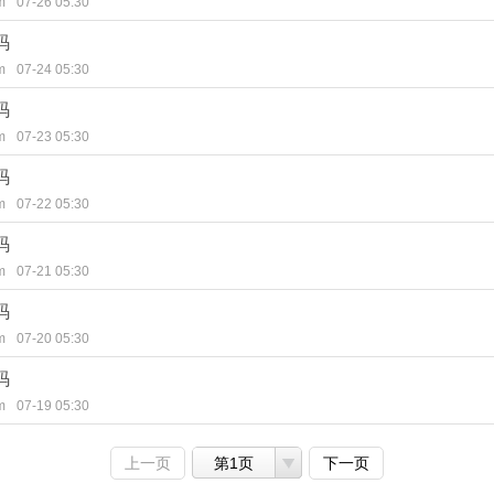
m
07-26 05:30
码
m
07-24 05:30
码
m
07-23 05:30
码
m
07-22 05:30
码
m
07-21 05:30
码
m
07-20 05:30
码
m
07-19 05:30
上一页
第1页
下一页